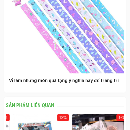
Vỉ làm những món quà tặng ý nghĩa hay để trang trí
SẢN PHẨM LIÊN QUAN
%
13%
16%