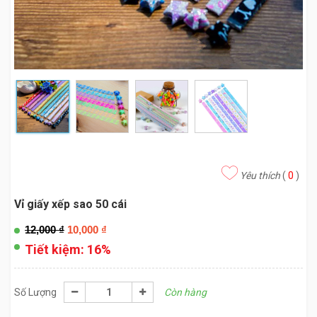
Yêu thích
(
0
)
Vỉ giấy xếp sao 50 cái
12,000
₫
10,000
₫
Tiết kiệm:
16%
Số Lượng
Còn hàng