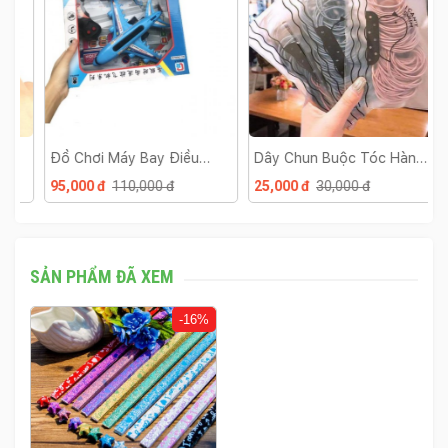
Đồ Chơi Máy Bay Điều
Dây Chun Buộc Tóc Hàn
M
Khiển A380
Quốc
T
95,000 đ
110,000 đ
25,000 đ
30,000 đ
3
SẢN PHẨM ĐÃ XEM
-16%