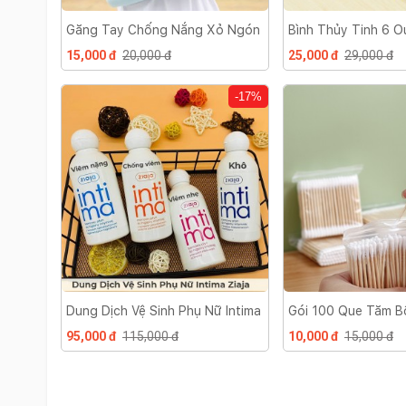
Găng Tay Chống Nắng Xỏ Ngón
Bình Thủy Tinh 6 O
15,000 đ
20,000 đ
25,000 đ
29,000 đ
-17%
Dung Dịch Vệ Sinh Phụ Nữ Intima
Gói 100 Que Tăm 
Tai Thân Gỗ - Bông
95,000 đ
115,000 đ
10,000 đ
15,000 đ
Gỗ