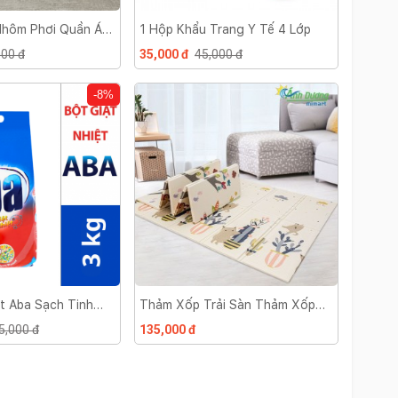
Nhôm Phơi Quần Áo
1 Hộp Khẩu Trang Y Tế 4 Lớp
000 đ
35,000 đ
45,000 đ
-8%
ệt Aba Sạch Tinh
Thảm Xốp Trải Sàn Thảm Xốp
Lót Sàn Cho Bé Gấp Gọn Chống
5,000 đ
135,000 đ
Trơn 2 Mặt Kèm Túi Đựng Sang
Trọng