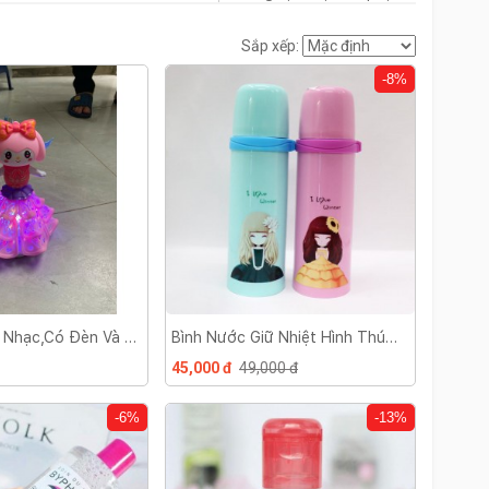
Sắp xếp:
-8%
 Nhạc,có Đèn Và Di
Bình Nước Giữ Nhiệt Hình Thú
c
500ml
45,000 đ
49,000 đ
-6%
-13%