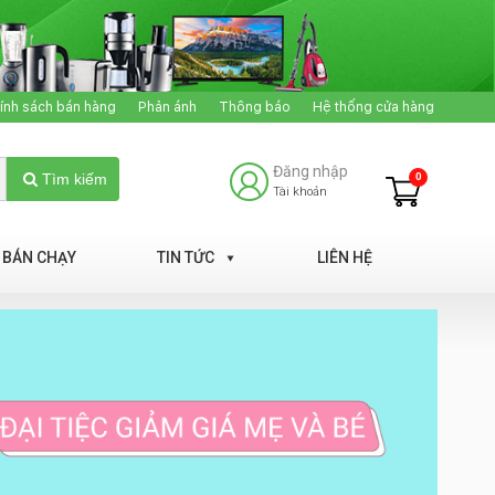
ính sách bán hàng
Phản ánh
Thông báo
Hệ thống cửa hàng
Đăng nhập
0
Tìm kiếm
Tài khoản
BÁN CHẠY
TIN TỨC
LIÊN HỆ