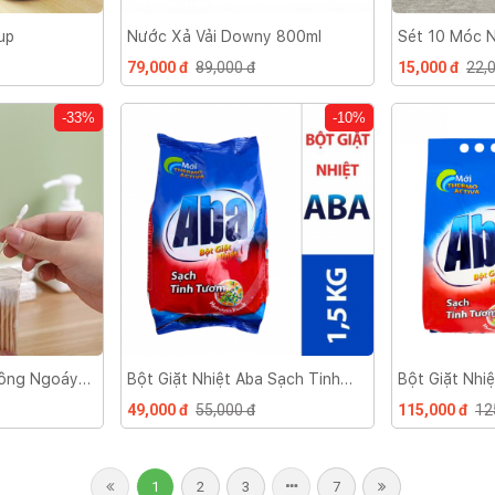
up
Nước Xả Vải Downy 800ml
Sét 10 Móc 
Trẻ Em
79,000 đ
89,000 đ
15,000 đ
22,
-33%
-10%
Bông Ngoáy
Bột Giặt Nhiệt Aba Sạch Tinh
Bột Giặt Nhi
 Ráy Tai Cán
Tươm 1,5kg
Tươm 3kg
49,000 đ
55,000 đ
115,000 đ
12
1
2
3
7