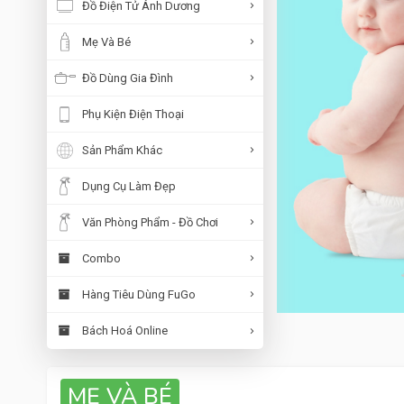
Đồ Điện Tử Ánh Dương
Mẹ Và Bé
Đồ Dùng Gia Đình
Phụ Kiện Điện Thoại
Sản Phẩm Khác
Dụng Cụ Làm Đẹp
Văn Phòng Phẩm - Đồ Chơi
Combo
Hàng Tiêu Dùng FuGo
Bách Hoá Online
MẸ VÀ BÉ