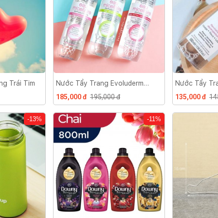
g Trái Tim
Nước Tẩy Trang Evoluderm
Nước Tẩy Tr
Micellar Cleansing Water 500ml
Mọi Loại Da 
185,000 đ
195,000 đ
135,000 đ
14
-13%
-11%