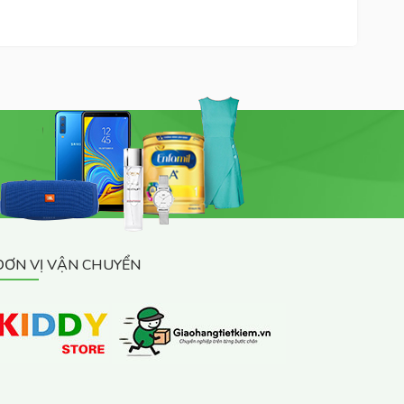
ĐƠN VỊ VẬN CHUYỂN