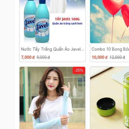
Nước Tẩy Trắng Quần Áo Javel
Combo 10 Bong Bón
350ml
7,000 đ
9,000 đ
10,000 đ
12,000 đ
-25%