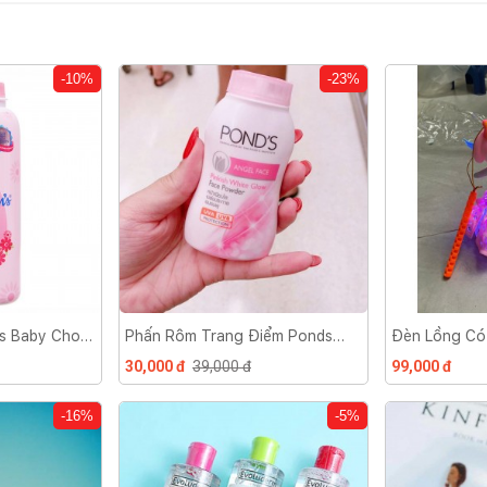
-10%
-23%
s Baby Cho
Phấn Rôm Trang Điểm Ponds
Đèn Lồng Có
Thái Lan
Chuyển Đượ
30,000 đ
39,000 đ
99,000 đ
-16%
-5%