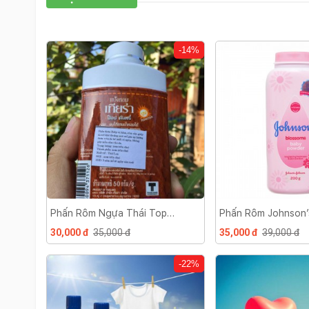
-14%
Phấn Rôm Ngựa Thái Top
Phấn Rôm Johnson’
Country
Bé
30,000 đ
35,000 đ
35,000 đ
39,000 đ
-22%