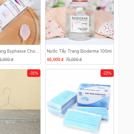
ang Byphasse Cho
Nước Tẩy Trang Bioderma 100ml
500ml
5,000 đ
65,000 đ
75,000 đ
-31%
-22%