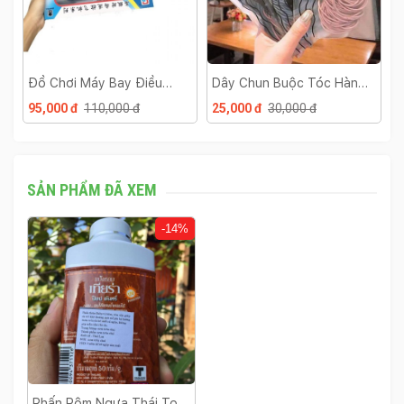
Đồ Chơi Máy Bay Điều
Dây Chun Buộc Tóc Hàn
M
Khiển A380
Quốc
T
95,000 đ
110,000 đ
25,000 đ
30,000 đ
3
SẢN PHẨM ĐÃ XEM
-14%
Phấn Rôm Ngựa Thái Top