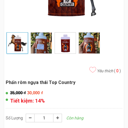
Yêu thích
(
0
)
Phấn rôm ngựa thái Top Country
35,000
₫
30,000
₫
Tiết kiệm:
14%
Số Lượng
Còn hàng