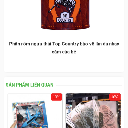
Phấn rôm ngựa thái Top Country bảo vệ làn da nhạy
cảm của bé
SẢN PHẨM LIÊN QUAN
%
13%
16%