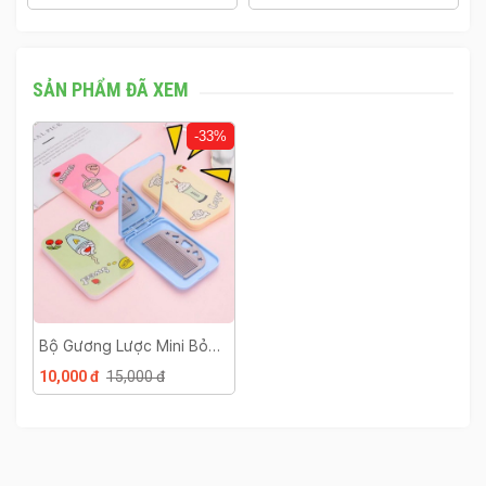
SẢN PHẨM ĐÃ XEM
-33%
Bộ Gương Lược Mini Bỏ
Túi
10,000 đ
15,000 đ