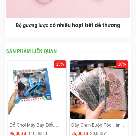
có nhiều hoạt tiết dễ thương
Bộ gương lược
SẢN PHẨM LIÊN QUAN
%
13%
16%
Đồ Chơi Máy Bay Điều
Dây Chun Buộc Tóc Hàn
M
Khiển A380
Quốc
T
95,000 đ
110,000 đ
25,000 đ
30,000 đ
3