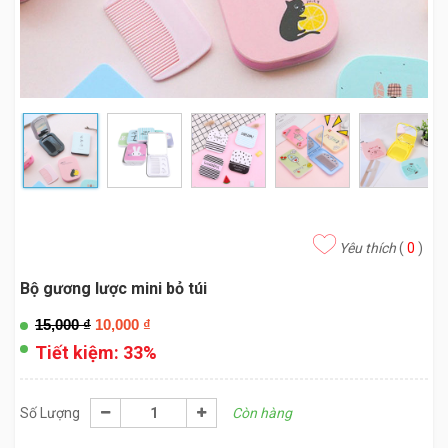
Yêu thích
(
0
)
Bộ gương lược mini bỏ túi
15,000
₫
10,000
₫
Tiết kiệm:
33%
Số Lượng
Còn hàng