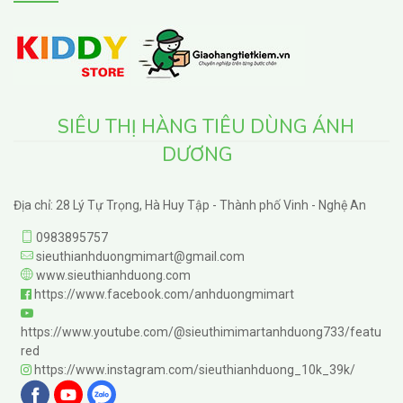
SIÊU THỊ HÀNG TIÊU DÙNG ÁNH
DƯƠNG
Địa chỉ: 28 Lý Tự Trọng, Hà Huy Tập - Thành phố Vinh - Nghệ An
0983895757
sieuthianhduongmimart@gmail.com
www.sieuthianhduong.com
https://www.facebook.com/anhduongmimart
https://www.youtube.com/@sieuthimimartanhduong733/featu
red
https://www.instagram.com/sieuthianhduong_10k_39k/