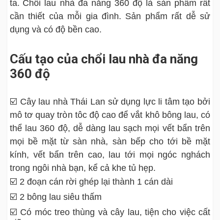
ta.
Chổi lau nhà đa năng 360 độ là sản phẩm rất
cần thiết của mỗi gia đình. Sản phẩm rất dễ sử
dụng và có độ bền cao.
Cấu tạo của chổi lau nhà đa năng
360 độ
☑️ Cây lau nhà Thái Lan sử dụng lực li tâm tạo bởi
mô tơ quay tròn tôc độ cao để vắt khô bông lau, có
thể lau 360 độ, dễ dàng lau sạch mọi vết bẩn trên
mọi bề mặt từ sàn nhà, sàn bếp cho tới bề mặt
kính, vết bẩn trên cao, lau tới mọi ngóc nghách
trong ngôi nhà bạn, kể cả khe tủ hẹp.
☑️ 2 đoạn cán rời ghép lại thành 1 cán dài
☑️ 2 bông lau siêu thấm
☑️ Có móc treo thùng và cây lau, tiện cho việc cất