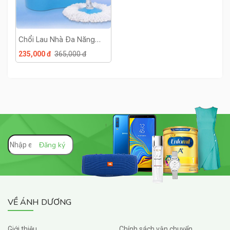
Chổi Lau Nhà Đa Năng
360 Độ
235,000 đ
365,000 đ
VỀ ÁNH DƯƠNG
Giới thiệu
Chính sách vận chuyển