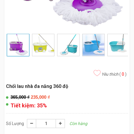
Yêu thích
(
0
)
Chổi lau nhà đa năng 360 độ
365,000
₫
235,000
₫
Tiết kiệm:
35%
Số Lượng
Còn hàng