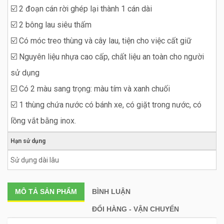
☑️ 2 đoạn cán rời ghép lại thành 1 cán dài
☑️ 2 bông lau siêu thấm
☑️ Có móc treo thùng và cây lau, tiện cho việc cất giữ
☑️ Nguyên liệu nhựa cao cấp, chất liệu an toàn cho người
sử dụng
☑️ Có 2 màu sang trọng: màu tím và xanh chuối
☑️ 1 thùng chứa nước có bánh xe, có giặt trong nước, có
lồng vắt bằng inox.
Hạn sử dụng
Sử dụng dài lâu
MÔ TẢ
SẢN PHẨM
BÌNH LUẬN
ĐỔI HÀNG - VẬN CHUYỂN