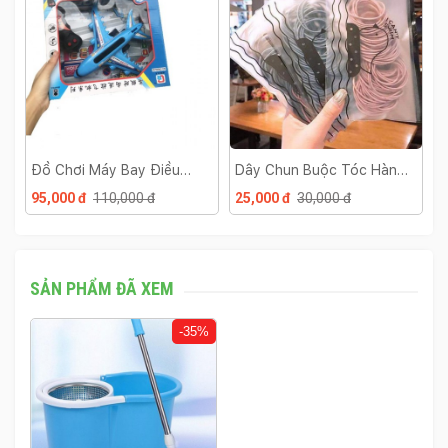
Đồ Chơi Máy Bay Điều
Dây Chun Buộc Tóc Hàn
M
Khiển A380
Quốc
T
95,000 đ
110,000 đ
25,000 đ
30,000 đ
3
SẢN PHẨM ĐÃ XEM
-35%