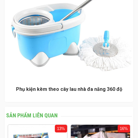
Phụ kiện kèm theo cây lau nhà đa năng 360 độ
SẢN PHẨM LIÊN QUAN
%
13%
16%