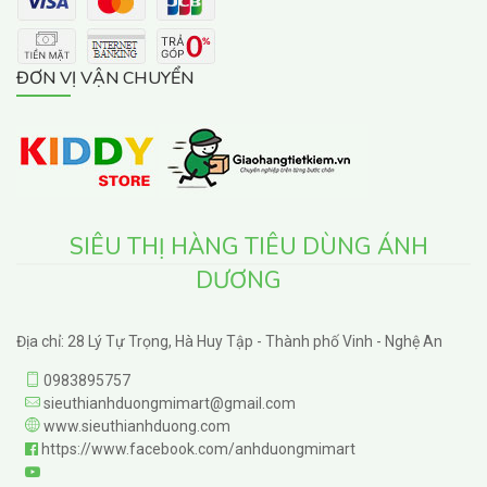
ĐƠN VỊ VẬN CHUYỂN
SIÊU THỊ HÀNG TIÊU DÙNG ÁNH
DƯƠNG
Địa chỉ: 28 Lý Tự Trọng, Hà Huy Tập - Thành phố Vinh - Nghệ An
0983895757
sieuthianhduongmimart@gmail.com
www.sieuthianhduong.com
https://www.facebook.com/anhduongmimart