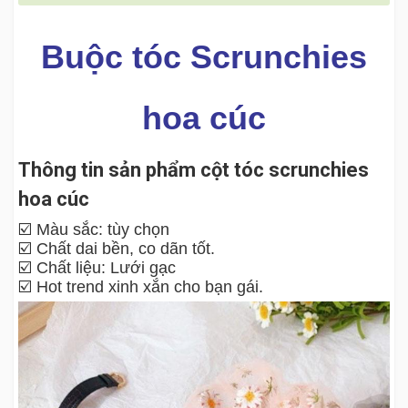
Buộc tóc Scrunchies
hoa cúc
Thông tin sản phẩm cột tóc scrunchies
hoa cúc
☑️ Màu sắc: tùy chọn
☑️ Chất dai bền, co dãn tốt.
☑️ Chất liệu: Lưới gạc
☑️ Hot trend xinh xắn cho bạn gái.