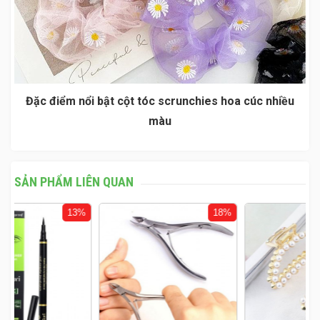
Đặc điểm nổi bật cột tóc scrunchies hoa cúc nhiều
màu
SẢN PHẨM LIÊN QUAN
%
18%