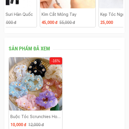
c
Kìm Cắt Móng Tay
Kẹp Tóc Ngọc Trai
V
A
45,000 đ
55,000 đ
25,000
5
SẢN PHẨM ĐÃ XEM
-16%
Buộc Tóc Scrunchies Hoa
Cúc
10,000 đ
12,000 đ