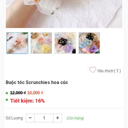
Yêu thích
(
1
)
Buộc tóc Scrunchies hoa cúc
12,000
₫
10,000
₫
Tiết kiệm:
16%
Số Lượng
Còn hàng