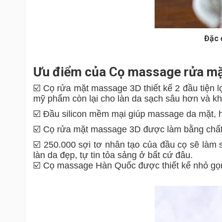
Đặc 
​Ưu điểm của Cọ massage rửa mặ
☑️ Cọ rửa mặt massage 3D thiết kế 2 đầu tiện l
mỹ phẩm còn lại cho làn da sạch sâu hơn và 
☑️ Đầu silicon mềm mại giúp massage da mặt, h
☑️ Cọ rửa mặt massage 3D được làm bằng chất l
☑️ 250.000 sợi tơ nhân tạo của đầu cọ sẽ làm 
làn da đẹp, tự tin tỏa sảng ở bất cứ đâu.
☑️ Cọ massage Hàn Quốc được thiết kế nhỏ gọn,