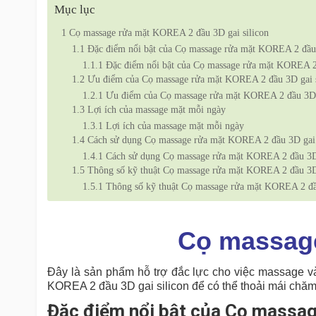
Mục lục
1
Cọ massage rửa mặt KOREA 2 đầu 3D gai silicon
1.1
Đặc điểm nổi bật của Cọ massage rửa mặt KOREA 2 đầu 
1.1.1
Đặc điểm nổi bật của Cọ massage rửa mặt KOREA 2 
1.2
​Ưu điểm của Cọ massage rửa mặt KOREA 2 đầu 3D gai s
1.2.1
​Ưu điểm của Cọ massage rửa mặt KOREA 2 đầu 3D g
1.3
​Lợi ích của massage mặt mỗi ngày
1.3.1
Lợi ích của massage mặt mỗi ngày
1.4
Cách sử dụng Cọ massage rửa mặt KOREA 2 đầu 3D gai 
1.4.1
Cách sử dụng Cọ massage rửa mặt KOREA 2 đầu 3D 
1.5
Thông số kỹ thuật Cọ massage rửa mặt KOREA 2 đầu 3D 
1.5.1
Thông số kỹ thuật Cọ massage rửa mặt KOREA 2 đầu
Cọ massage
Đây là sản phẩm hỗ trợ đắc lực cho việc massage v
KOREA 2 đầu 3D gai silicon để có thể thoải mái chăm
Đặc điểm nổi bật của
Cọ massage