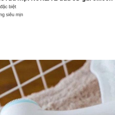
đặc biệt
ông siêu mịn