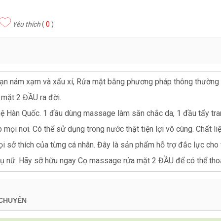
Yêu thích
(
0
)
 bạn nám xạm và xấu xí, Rửa mặt bằng phương pháp thông thường s
 mặt 2 ĐẦU ra đời.
 Hàn Quốc. 1 đầu dùng massage làm săn chắc da, 1 đầu tẩy tran
mọi nơi. Có thể sử dụng trong nước thật tiện lợi vô cùng. Chất li
ọi sở thích của từng cá nhân. Đây là sản phẩm hỗ trợ đắc lực c
phụ nữ. Hãy sỡ hữu ngay Cọ massage rửa mặt 2 ĐẦU để có thể tho
 CHUYỂN