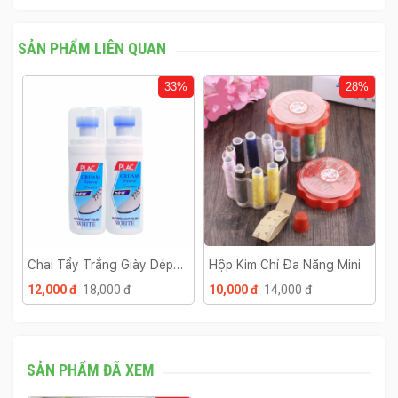
SẢN PHẨM LIÊN QUAN
33%
28%
g
Chai Tẩy Trắng Giày Dép
Hộp Kim Chỉ Đa Năng Mini
B
Kèm Đầu Cọ
12,000 đ
18,000 đ
10,000 đ
14,000 đ
1
SẢN PHẨM ĐÃ XEM