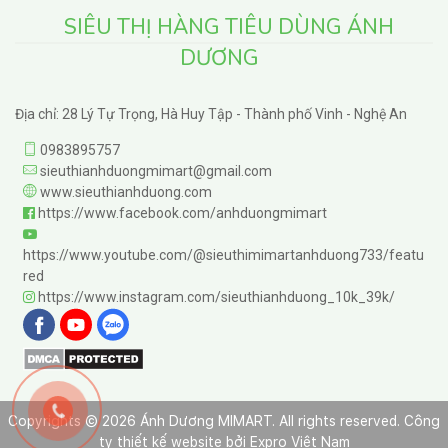
SIÊU THỊ HÀNG TIÊU DÙNG ÁNH
DƯƠNG
Địa chỉ: 28 Lý Tự Trọng, Hà Huy Tập - Thành phố Vinh - Nghệ An
0983895757
sieuthianhduongmimart@gmail.com
www.sieuthianhduong.com
https://www.facebook.com/anhduongmimart
https://www.youtube.com/@sieuthimimartanhduong733/featu
red
https://www.instagram.com/sieuthianhduong_10k_39k/
Copyrights © 2026 Ánh Dương MIMART. All rights reserved.
Công
ty thiết kế website
bởi
Expro Việt Nam