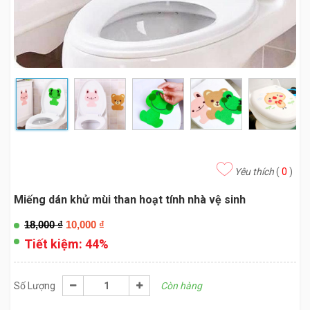
Yêu thích
(
0
)
Miếng dán khử mùi than hoạt tính nhà vệ sinh
18,000
₫
10,000
₫
Tiết kiệm:
44%
Số Lượng
Còn hàng