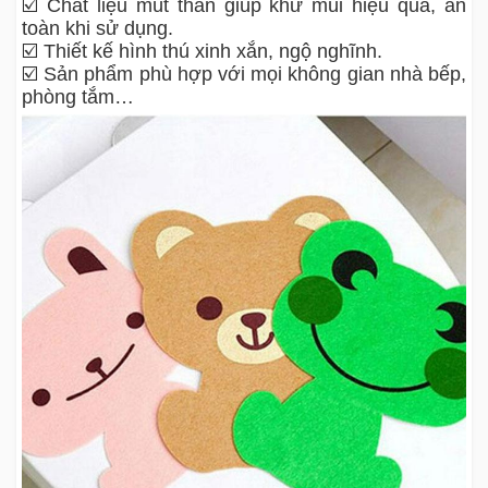
☑️ Chất liệu mút than giúp khử mùi hiệu quả, an
toàn khi sử dụng.
☑️ Thiết kế hình thú xinh xắn, ngộ nghĩnh.
☑️ Sản phẩm phù hợp với mọi không gian nhà bếp,
phòng tắm…