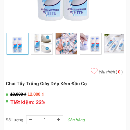
Yêu thích
(
0
)
Chai Tẩy Trắng Giày Dép Kèm Đầu Cọ
18,000
₫
12,000
₫
Tiết kiệm:
33%
Số Lượng
Còn hàng