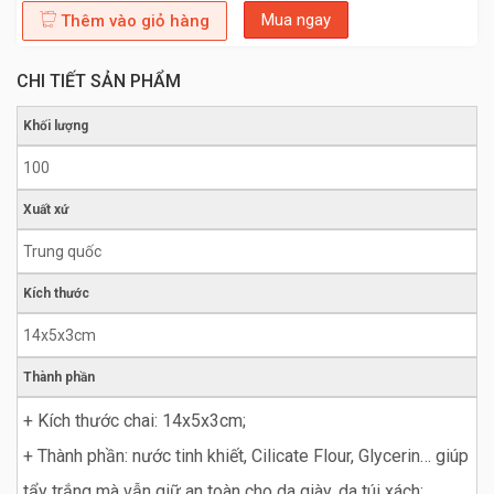
Mua ngay
Thêm vào giỏ hàng
CHI TIẾT SẢN PHẨM
Khối lượng
100
Xuất xứ
Trung quốc
Kích thước
14x5x3cm
Thành phần
+ Kích thước chai: 14x5x3cm;
+ Thành phần: nước tinh khiết, Cilicate Flour, Glycerin… giúp
tẩy trắng mà vẫn giữ an toàn cho da giày, da túi xách;