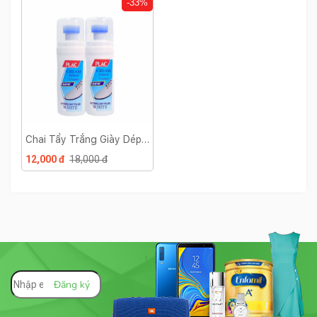
-33%
Chai Tẩy Trắng Giày Dép
Kèm Đầu Cọ
12,000 đ
18,000 đ