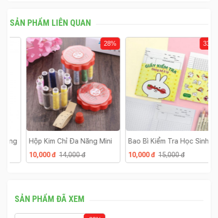
SẢN PHẨM LIÊN QUAN
28%
33%
g
Hộp Kim Chỉ Đa Năng Mini
Bao Bì Kiểm Tra Học Sinh
X
G
10,000 đ
14,000 đ
10,000 đ
15,000 đ
1
L
SẢN PHẨM ĐÃ XEM