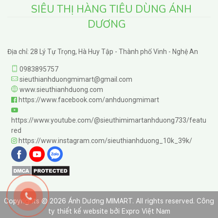
SIÊU THỊ HÀNG TIÊU DÙNG ÁNH
DƯƠNG
Địa chỉ: 28 Lý Tự Trọng, Hà Huy Tập - Thành phố Vinh - Nghệ An
0983895757
sieuthianhduongmimart@gmail.com
www.sieuthianhduong.com
https://www.facebook.com/anhduongmimart
https://www.youtube.com/@sieuthimimartanhduong733/featu
red
https://www.instagram.com/sieuthianhduong_10k_39k/
Copyrights © 2026 Ánh Dương MIMART. All rights reserved.
Công
ty thiết kế website
bởi
Expro Việt Nam