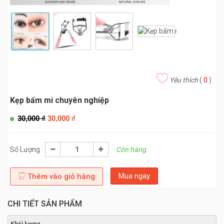
Yêu thích
(
0
)
Kẹp bấm mi chuyên nghiệp
30,000
₫
30,000
₫
Số Lượng
Còn hàng
Mua ngay
Thêm vào giỏ hàng
CHI TIẾT SẢN PHẨM