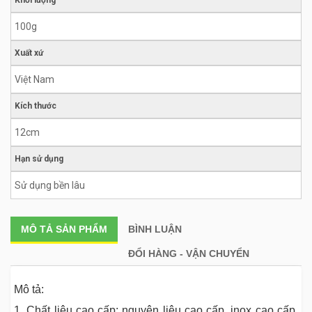
Khối lượng
100g
Xuất xứ
Việt Nam
Kích thước
12cm
Hạn sử dụng
Sử dụng bền lâu
MÔ TẢ
SẢN PHẨM
BÌNH LUẬN
ĐỔI HÀNG - VẬN CHUYỂN
Mô tả:
1. Chất liệu cao cấp: nguyên liệu cao cấp, inox cao cấp,