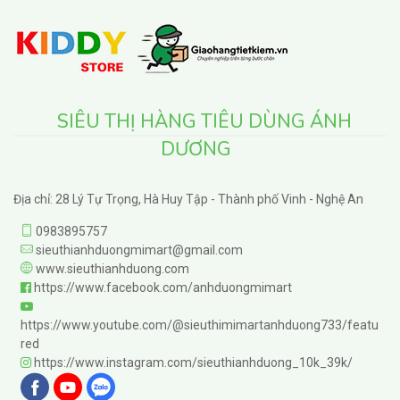
SIÊU THỊ HÀNG TIÊU DÙNG ÁNH
DƯƠNG
Địa chỉ: 28 Lý Tự Trọng, Hà Huy Tập - Thành phố Vinh - Nghệ An
0983895757
sieuthianhduongmimart@gmail.com
www.sieuthianhduong.com
https://www.facebook.com/anhduongmimart
https://www.youtube.com/@sieuthimimartanhduong733/featu
red
https://www.instagram.com/sieuthianhduong_10k_39k/