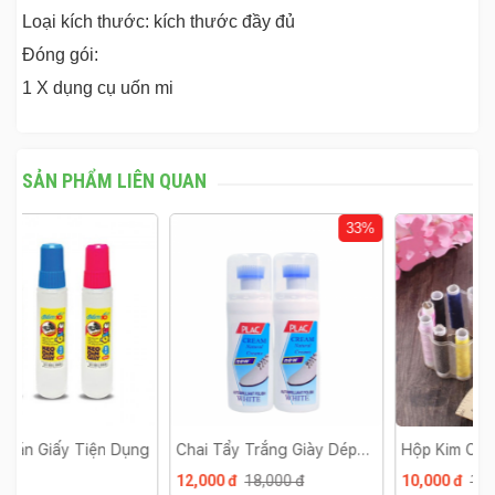
Loại kích thước: kích thước đầy đủ
Đóng gói:
1 X dụng cụ uốn mi
SẢN PHẨM LIÊN QUAN
33%
28%
ng
Chai Tẩy Trắng Giày Dép
Hộp Kim Chỉ Đa Năng Mini
B
Kèm Đầu Cọ
12,000 đ
18,000 đ
10,000 đ
14,000 đ
1