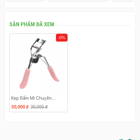
SẢN PHẨM ĐÃ XEM
-0%
Kẹp Bấm Mi Chuyên
Nghiệp
30,000 đ
30,000 đ