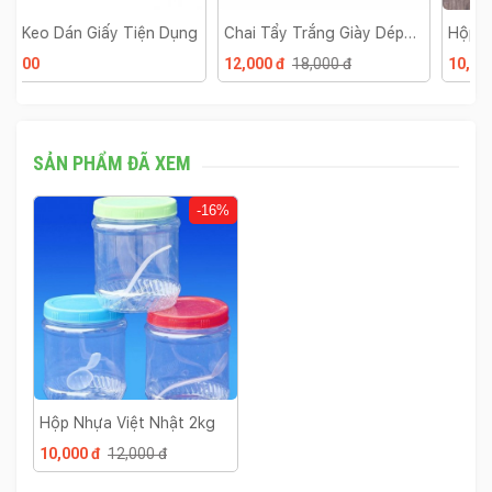
g
Chai Tẩy Trắng Giày Dép
Hộp Kim Chỉ Đa Năng Mini
B
Kèm Đầu Cọ
12,000 đ
18,000 đ
10,000 đ
14,000 đ
1
SẢN PHẨM ĐÃ XEM
-16%
Hộp Nhựa Việt Nhật 2kg
10,000 đ
12,000 đ