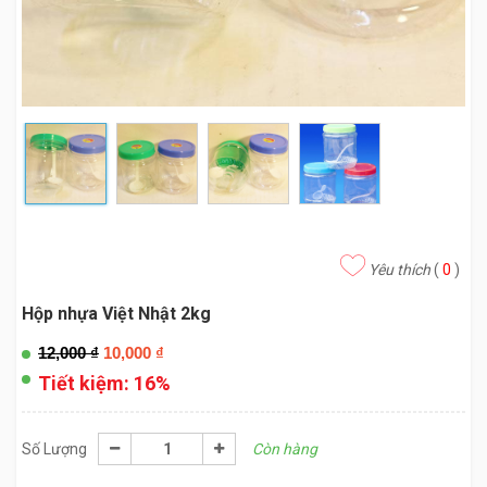
Yêu thích
(
0
)
Hộp nhựa Việt Nhật 2kg
12,000
₫
10,000
₫
Tiết kiệm:
16%
Số Lượng
Còn hàng