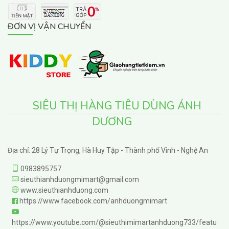
ĐƠN VỊ VẬN CHUYỂN
SIÊU THỊ HÀNG TIÊU DÙNG ÁNH
DƯƠNG
Địa chỉ: 28 Lý Tự Trọng, Hà Huy Tập - Thành phố Vinh - Nghệ An
0983895757
sieuthianhduongmimart@gmail.com
www.sieuthianhduong.com
https://www.facebook.com/anhduongmimart
https://www.youtube.com/@sieuthimimartanhduong733/featu