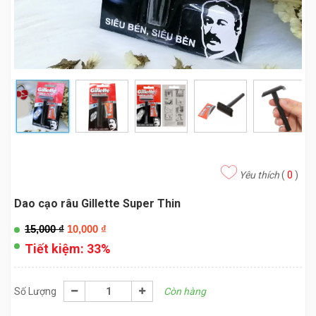
Yêu thích
(
0
)
Dao cạo râu Gillette Super Thin
15,000
₫
10,000
₫
Tiết kiệm:
33%
Số Lượng
Còn hàng