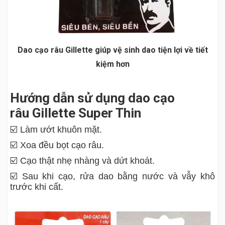
Dao cạo râu Gillette giúp vệ sinh dao tiện lợi về tiết
kiệm hơn
Hướng dẫn sử dụng dao cạo
râu Gillette Super Thin
☑️ Làm ướt khuôn mặt.
☑️ Xoa đều bọt cạo râu.
☑️ Cạo thật nhẹ nhàng và dứt khoát.
☑️ Sau khi cạo, rửa dao bằng nước và vẫy khô
trước khi cất.