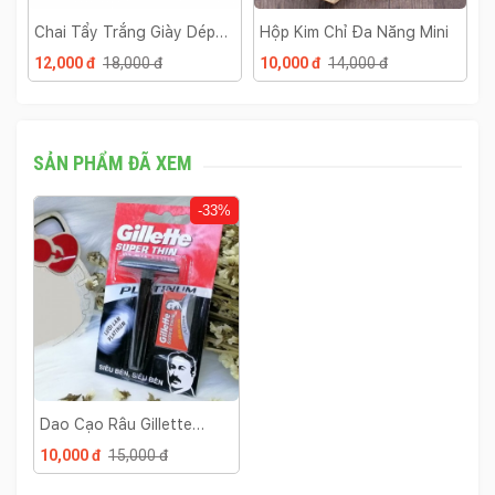
g
Chai Tẩy Trắng Giày Dép
Hộp Kim Chỉ Đa Năng Mini
B
Kèm Đầu Cọ
12,000 đ
18,000 đ
10,000 đ
14,000 đ
1
SẢN PHẨM ĐÃ XEM
-33%
Dao Cạo Râu Gillette
Super Thin
10,000 đ
15,000 đ