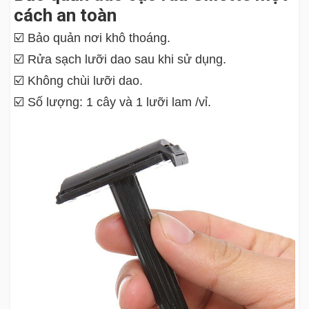
cách an toàn
☑️ Bảo quản nơi khô thoáng.
☑️ Rửa sạch lưỡi dao sau khi sử dụng.
☑️ Không chùi lưỡi dao.
☑️ Số lượng: 1 cây và 1 lưỡi lam /vỉ.