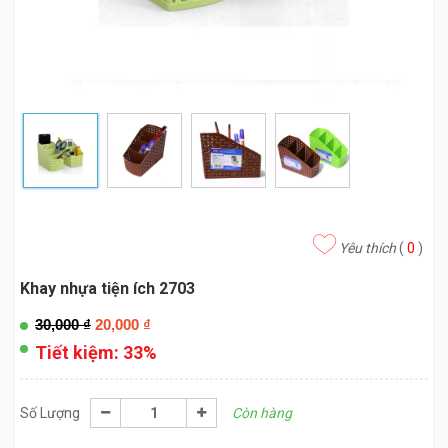
Yêu thích
(
0
)
Khay nhựa tiện ích 2703
30,000
₫
20,000
₫
Tiết kiệm:
33%
Số Lượng
Còn hàng