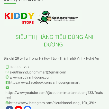
SIÊU THỊ HÀNG TIÊU DÙNG ÁNH
DƯƠNG
Địa chỉ: 28 Lý Tự Trọng, Hà Huy Tập - Thành phố Vinh - Nghệ An
0983895757
sieuthianhduongmimart@gmail.com
www.sieuthianhduong.com
https://www.facebook.com/anhduongmimart
https://www.youtube.com/@sieuthimimartanhduong733/featu
red
https://www.instagram.com/sieuthianhduong_10k_39k/