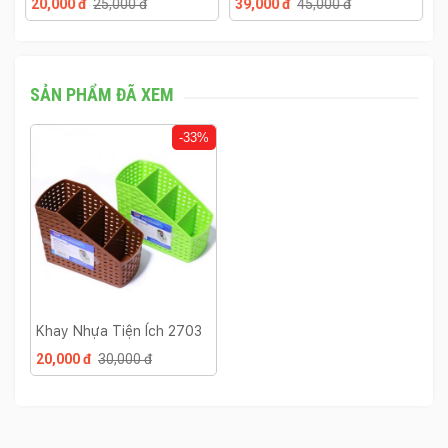
20,000 đ
25,000 đ
39,000 đ
45,000 đ
2
SẢN PHẨM ĐÃ XEM
-33%
Khay Nhựa Tiện Ích 2703
20,000 đ
30,000 đ