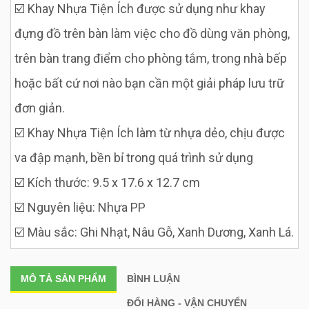
☑️ Khay Nhựa Tiện Ích được sử dụng như khay
đựng đồ trên bàn làm việc cho đồ dùng văn phòng,
trên bàn trang điểm cho phòng tắm, trong nhà bếp
hoặc bất cứ nơi nào bạn cần một giải pháp lưu trữ
đơn giản.
☑️ Khay Nhựa Tiện Ích làm từ nhựa dẻo, chịu được
va đập mạnh, bền bỉ trong quá trình sử dụng
☑️ Kích thước: 9.5 x 17.6 x 12.7 cm
☑️ Nguyên liệu: Nhựa PP
☑️ Màu sắc: Ghi Nhạt, Nâu Gỗ, Xanh Dương, Xanh Lá.
MÔ TẢ
SẢN PHẨM
BÌNH LUẬN
ĐỔI HÀNG - VẬN CHUYỂN