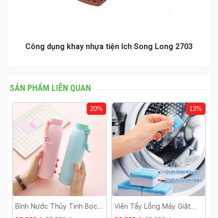
Công dụng khay nhựa tiện ích Song Long 2703
SẢN PHẨM LIÊN QUAN
%
20%
13%
Bình Nước Thủy Tinh Bọc
Viên Tẩy Lồng Máy Giặt
L
Nhựa
Hộp 12 Viên
B