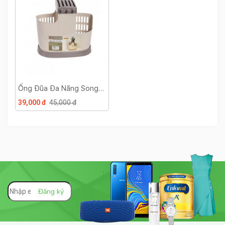
Ống Đũa Đa Năng Song
Long
39,000 đ
45,000 đ