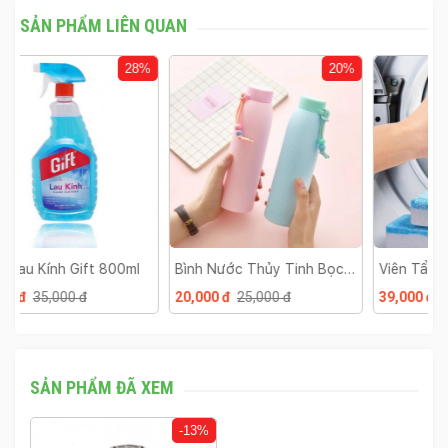
SẢN PHẨM LIÊN QUAN
%
20%
13%
Bình Nước Thủy Tinh Bọc
Viên Tẩy Lồng Máy Giặt
L
Nhựa
Hộp 12 Viên
B
20,000 đ
25,000 đ
39,000 đ
45,000 đ
2
SẢN PHẨM ĐÃ XEM
-13%