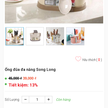
Yêu thích
(
0
)
Ống đũa đa năng Song Long
45,000
₫
39,000
₫
Tiết kiệm:
13%
Số Lượng
Còn hàng