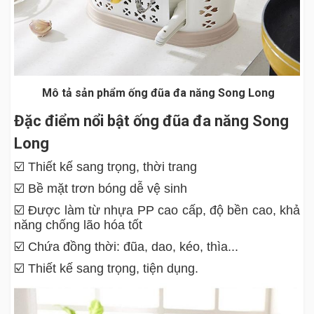
Mô tả sản phẩm ống đũa đa năng Song Long
Đặc điểm nổi bật ống đũa đa năng Song
Long
☑️ Thiết kế sang trọng, thời trang
☑️ Bề mặt trơn bóng dễ vệ sinh
☑️ Được làm từ nhựa PP cao cấp, độ bền cao, khả
năng chống lão hóa tốt
☑️ Chứa đồng thời: đũa, dao, kéo, thìa...
☑️ Thiết kế sang trọng, tiện dụng.