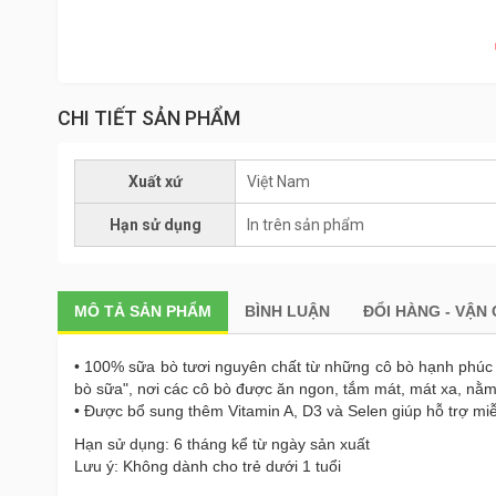
CHI TIẾT SẢN PHẨM
Xuất xứ
Việt Nam
Hạn sử dụng
In trên sản phẩm
MÔ TẢ
SẢN PHẨM
BÌNH LUẬN
ĐỔI HÀNG - VẬN
• 100% sữa bò tươi nguyên chất từ những cô bò hạnh phúc đ
bò sữa", nơi các cô bò được ăn ngon, tắm mát, mát xa, nằm 
• Được bổ sung thêm Vitamin A, D3 và Selen giúp hỗ trợ miễ
Hạn sử dụng: 6 tháng kể từ ngày sản xuất
Lưu ý: Không dành cho trẻ dưới 1 tuổi