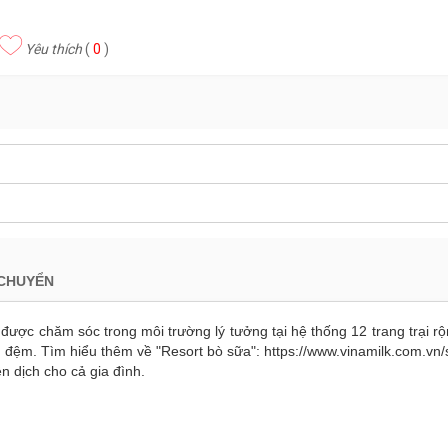
Yêu thích
(
0
)
 CHUYỂN
ược chăm sóc trong môi trường lý tưởng tại hệ thống 12 trang trại rộ
đệm. Tìm hiểu thêm về "Resort bò sữa": https://www.vinamilk.com.vn/s
n dịch cho cả gia đình.