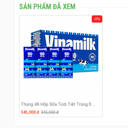
SẢN PHẨM ĐÃ XEM
-0%
Thùng 48 Hộp Sữa Tươi Tiệt Trùng Ít
Đường Vinamilk 180ml
345,000 đ
345,000 đ