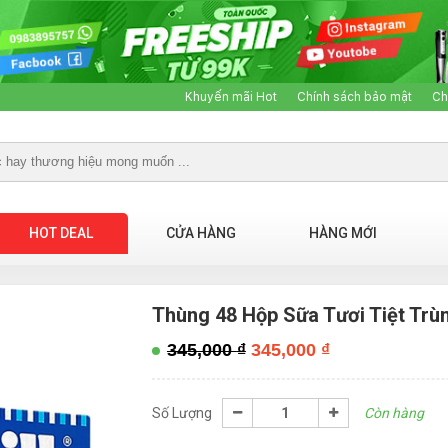
Khuyến mãi Hot
Chính sách bảo mật
Ch
HOT DEAL
CỬA HÀNG
HÀNG MỚI
Thùng 48 Hộp Sữa Tươi Tiệt Trù
345,000
₫
345,000
₫
Số Lượng
Còn hàng