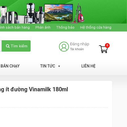
ính sách bán hàng
Phản ánh
Thông báo
Hệ thống cửa hàng
Đăng nhập
0
Tìm kiếm
Tài khoản
BÁN CHẠY
TIN TỨC
LIÊN HỆ
ng ít đường Vinamilk 180ml