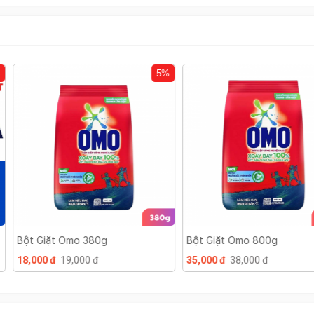
5%
7%
g
Bột Giặt Omo 800g
Kem Đánh Răn
Hộp 180g
35,000 đ
38,000 đ
24,000 đ
27,0