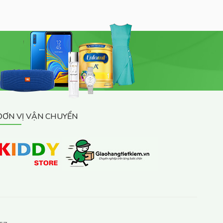
ĐƠN VỊ VẬN CHUYỂN