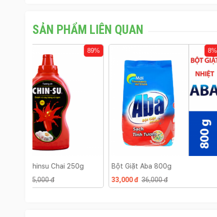
SẢN PHẨM LIÊN QUAN
89%
8%
50g
Bột Giặt Aba 800g
Bột Giặt Omo 380
33,000 đ
36,000 đ
18,000 đ
19,000 đ