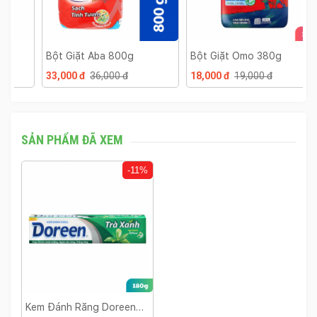
Bột Giặt Aba 800g
Bột Giặt Omo 380g
B
33,000 đ
36,000 đ
18,000 đ
19,000 đ
3
SẢN PHẨM ĐÃ XEM
-11%
Kem Đánh Răng Doreen