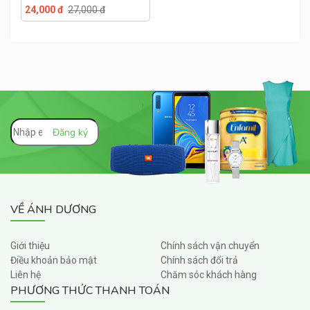
Trà Xanh Hộp 180g
24,000 đ
27,000 đ
VỀ ÁNH DƯƠNG
Giới thiệu
Chính sách vận chuyển
Điều khoản bảo mật
Chính sách đổi trả
Liên hệ
Chăm sóc khách hàng
PHƯƠNG THỨC THANH TOÁN