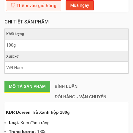
Mua ngay
Thêm vào giỏ hàng
CHI TIẾT SẢN PHẨM
Khối lượng
180g
Xuất xứ
Việt Nam
MÔ TẢ
SẢN PHẨM
BÌNH LUẬN
ĐỔI HÀNG - VẬN CHUYỂN
KĐR Doreen Trà Xanh hộp 180g
Loại:
Kem đánh răng
Trọng lượng:
180g