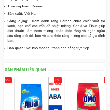
Thương hiệu:
Doreen
Sản xuất:
Việt Nam
Công dụng:
Kem đánh răng Doreen chứa chiết xuất trà
xanh, hạn chế các vấn đề nhiệt miệng. Canxi và Flour giúp
diệt khuẩn, làm thơm miệng, chắc khỏe răng và ngăn ngừa
sâu răng triệt để, bảo vệ sức khỏe răng miệng cho cả gia đình
bạn.
Bảo quản:
Nơi khô thoáng, tránh ánh nắng trực tiếp
SẢN PHẨM LIÊN QUAN
%
8%
5%