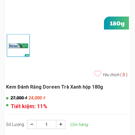
Yêu thích
(
0
)
Kem Đánh Răng Doreen Trà Xanh hộp 180g
27,000
₫
24,000
₫
Tiết kiệm:
11%
Số Lượng
Còn hàng