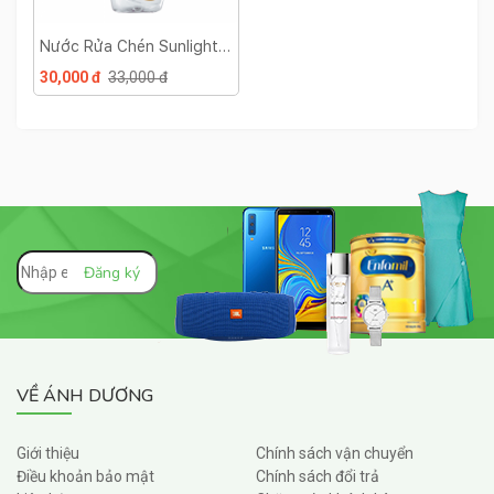
Nước Rửa Chén Sunlight
Muối Khoáng Và Lô Hội -
30,000 đ
33,000 đ
Chai 750g
VỀ ÁNH DƯƠNG
Giới thiệu
Chính sách vận chuyển
Điều khoản bảo mật
Chính sách đổi trả