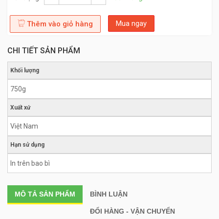
Mua ngay
Thêm vào giỏ hàng
CHI TIẾT SẢN PHẨM
Khối lượng
750g
Xuất xứ
Việt Nam
Hạn sử dụng
In trên bao bì
MÔ TẢ
SẢN PHẨM
BÌNH LUẬN
ĐỔI HÀNG - VẬN CHUYỂN