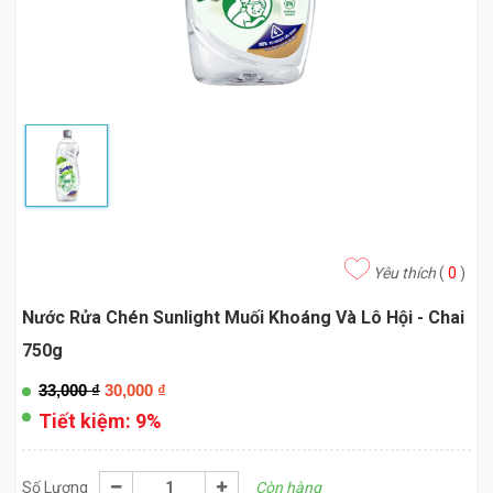
Yêu thích
(
0
)
Nước Rửa Chén Sunlight Muối Khoáng Và Lô Hội - Chai
750g
33,000
₫
30,000
₫
Tiết kiệm:
9%
Số Lượng
Còn hàng