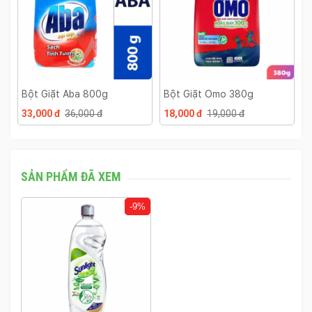
Bột Giặt Aba 800g
Bột Giặt Omo 380g
Bột
33,000 đ
36,000 đ
18,000 đ
19,000 đ
35,
SẢN PHẨM ĐÃ XEM
-9%