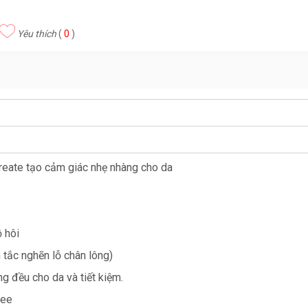
Yêu thích
(
0
)
reate tạo cảm giác nhẹ nhàng cho da
 hôi
tắc nghẽn lỗ chân lông)
g đều cho da và tiết kiệm.
ree