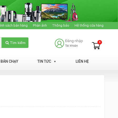
ính sách bán hàng
Phản ánh
Thông báo
Hệ thống cửa hàng
Đăng nhập
0
Tìm kiếm
Tài khoản
BÁN CHẠY
TIN TỨC
LIÊN HỆ