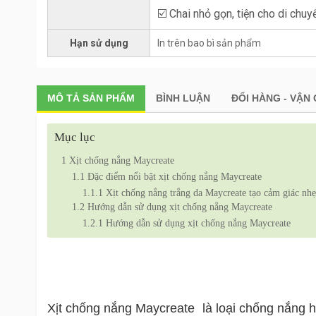
☑️ Chai nhỏ gọn, tiện cho di chuy
Hạn sử dụng
In trên bao bì sản phẩm
MÔ TẢ
SẢN PHẨM
BÌNH LUẬN
ĐỔI HÀNG - VẬN
Mục lục
1
Xịt chống nắng Maycreate
1.1
Đặc điểm nổi bật xịt chống nắng Maycreate
1.1.1
Xịt chống nắng trắng da Maycreate tạo cảm giác nh
1.2
Hướng dẫn sử dụng xịt chống nắng Maycreate
1.2.1
Hướng dẫn sử dụng xịt chống nắng Maycreate
Xịt chống nắng Maycreate là loại chống nắng h