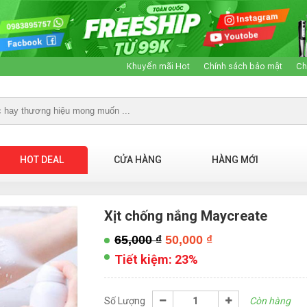
Khuyến mãi Hot
Chính sách bảo mật
Ch
HOT DEAL
CỬA HÀNG
HÀNG MỚI
Xịt chống nắng Maycreate
65,000
₫
50,000
₫
Tiết kiệm:
23%
Số Lượng
Còn hàng