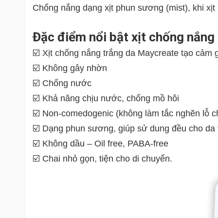
Chống nắng dạng xịt phun sương (mist), khi xịt 
Đặc điểm nổi bật xịt chống nắn
☑️ Xịt chống nắng trắng da Maycreate tạo cảm 
☑️ Không gây nhờn
☑️ Chống nước
☑️ Khả năng chịu nước, chống mồ hôi
☑️ Non-comedogenic (không làm tắc nghẽn lỗ c
☑️ Dạng phun sương, giúp sử dung đều cho da v
☑️ Không dầu – Oil free, PABA-free
☑️ Chai nhỏ gọn, tiện cho di chuyển.