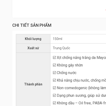
CHI TIẾT SẢN PHẨM
Khối lượng
150ml
Xuất xứ
Trung Quốc
☑️ Xịt chống nắng trắng da Mayc
☑️ Không gây nhờn
☑️ Chống nước
☑️ Khả năng chịu nước, chống mồ
Thành phần
☑️ Non-comedogenic (không làm 
☑️ Dạng phun sương, giúp sử dun
☑️ Không dầu – Oil free, PABA-f