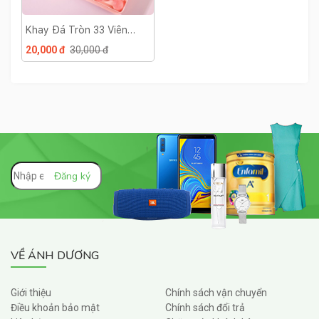
Khay Đá Tròn 33 Viên
Khay Rau Câu Viên Tròn
20,000 đ
30,000 đ
Có Nắp
VỀ ÁNH DƯƠNG
Giới thiệu
Chính sách vận chuyển
Điều khoản bảo mật
Chính sách đổi trả