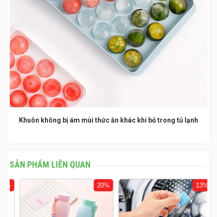
Khuôn không bị ám mùi thức ăn khác khi bỏ trong tủ lạnh
SẢN PHẨM LIÊN QUAN
%
20%
13%