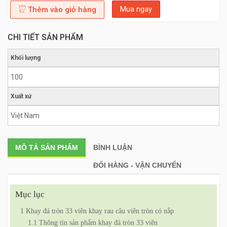
Mua ngay
Thêm vào giỏ hàng
CHI TIẾT SẢN PHẨM
Khối lượng
100
Xuất xứ
Việt Nam
MÔ TẢ
SẢN PHẨM
BÌNH LUẬN
ĐỔI HÀNG - VẬN CHUYỂN
Mục lục
1
Khay đá tròn 33 viên khay rau câu viên tròn có nắp
1.1
Thông tin sản phẩm khay đá tròn 33 viên