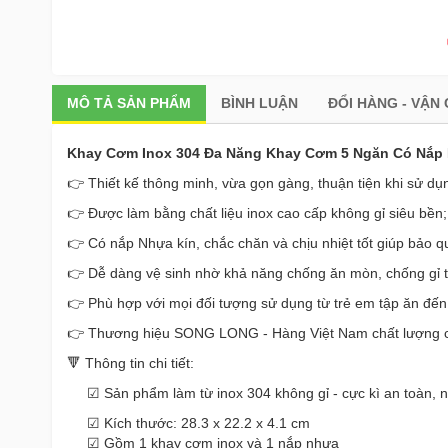
MÔ TẢ
SẢN PHẨM
BÌNH LUẬN
ĐỔI HÀNG - VẬN
Khay Cơm Inox 304 Đa Năng Khay Cơm 5 Ngăn Có Nắp 
👉 Thiết kế thông minh, vừa gọn gàng, thuận tiện khi sử 
👉 Được làm bằng chất liệu inox cao cấp không gỉ siêu bề
👉 Có nắp Nhựa kín, chắc chăn và chịu nhiệt tốt giúp bảo q
👉 Dễ dàng vệ sinh nhờ khả năng chống ăn mòn, chống gỉ t
👉 Phù hợp với mọi đối tượng sử dụng từ trẻ em tập ăn đến 
👉 Thương hiệu SONG LONG - Hàng Việt Nam chất lượng cao,
🔻 Thông tin chi tiết:
☑ Sản phẩm làm từ inox 304 không gỉ - cực kì an toàn, nhự
☑ Kích thước: 28.3 x 22.2 x 4.1 cm
☑ Gồm 1 khay cơm inox và 1 nắp nhựa