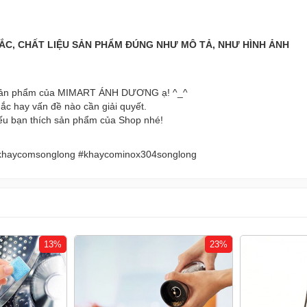
C, CHẤT LIỆU SẢN PHẨM ĐÚNG NHƯ MÔ TẢ, NHƯ HÌNH ẢNH
n sản phẩm của MIMART ÁNH DƯƠNG ạ! ^_^
mắc hay vấn đề nào cần giải quyết.
ếu bạn thích sản phẩm của Shop nhé!
haycomsonglong #khaycominox304songlong
13%
23%