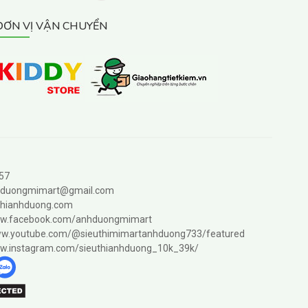
ĐƠN VỊ VẬN CHUYỂN
57
hduongmimart@gmail.com
hianhduong.com
ww.facebook.com/anhduongmimart
ww.youtube.com/@sieuthimimartanhduong733/featured
ww.instagram.com/sieuthianhduong_10k_39k/