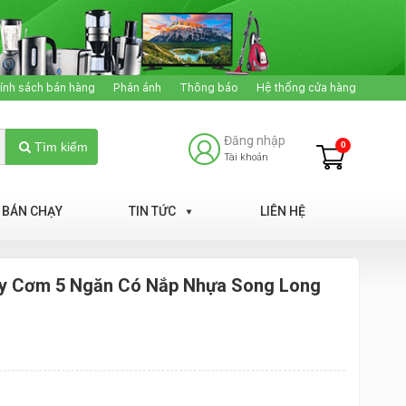
ính sách bán hàng
Phản ánh
Thông báo
Hệ thống cửa hàng
Đăng nhập
0
Tìm kiếm
Tài khoản
BÁN CHẠY
TIN TỨC
LIÊN HỆ
ay Cơm 5 Ngăn Có Nắp Nhựa Song Long