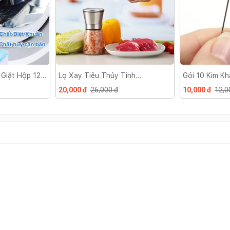
 Giặt Hộp 12
Lọ Xay Tiêu Thủy Tinh
Gói 10 Kim K
Benchusch
20,000 đ
26,000 đ
10,000 đ
12,0