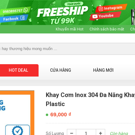
Khuyến mãi Hot
Chính sách bảo mật
Ch
HOT DEAL
CỬA HÀNG
HÀNG MỚI
Khay Cơm Inox 304 Đa Năng Kh
Plastic
69,000
₫
Số Lượng
Còn hàng