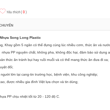
Yêu thích
(
0
)
 CHUYỂN
Nhựa Song Long Plastic
dụng, Khay gồm 5 ngăn có thể đựng cùng lúc nhiều cơm, thức ăn và nư
n; nhựa PP nguyên chất, không pha, không độc hại, đảm bảo sử dụng a
uản thức ăn tránh bụi hay ruồi muỗi và có thể mang thức ăn đưa đi xa;
uyệt đối;
người lớn tại cang-tin trường học, bệnh viện, khu công nghiệp;
 được nhiều gia đình Việt lựa chọn và tin dùng;
a PP chịu nhiệt tốt từ 20 - 120 độ C.