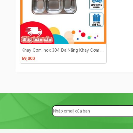
Khay Cơm Inox 304 Đa Năng Khay Cơm 5
Ngăn Có Nắp Nhựa Song Long Plastic
69,000