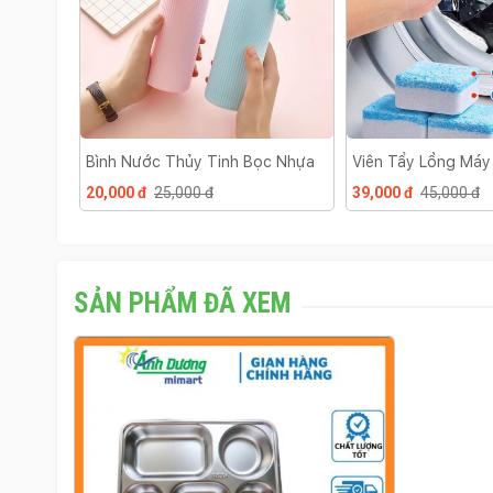
l
Bình Nước Thủy Tinh Bọc Nhựa
Viên Tẩy Lồng Máy
Viên
20,000 đ
25,000 đ
39,000 đ
45,000 đ
SẢN PHẨM ĐÃ XEM