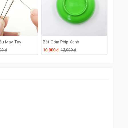
hâu May Tay
Bát Cơm Phíp Xanh
Hộp Kim
00 đ
10,000 đ
12,000 đ
10,000 