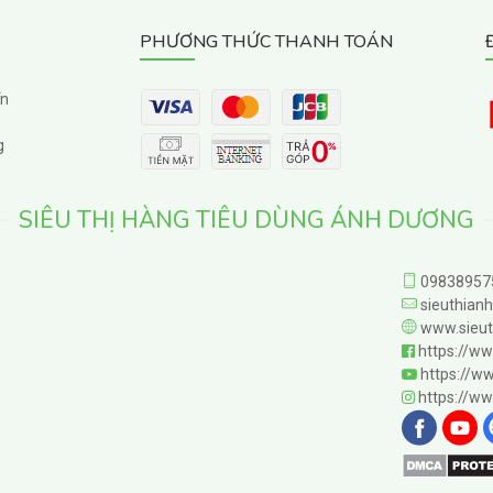
PHƯƠNG THỨC THANH TOÁN
ển
g
SIÊU THỊ HÀNG TIÊU DÙNG ÁNH DƯƠNG
09838957
sieuthian
www.sieut
https://w
https://w
https://w