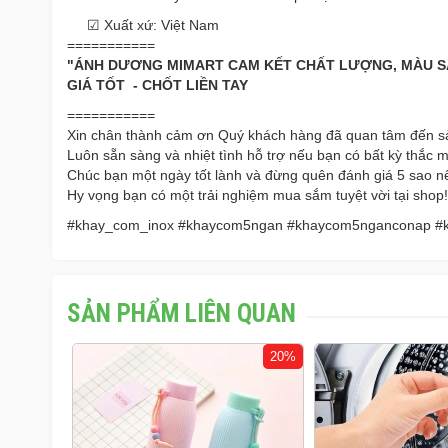
☑ Xuất xứ: Việt Nam
===========
"ÁNH DƯƠNG MIMART CAM KẾT CHẤT LƯỢNG, MÀU SẮ
GIÁ TỐT - CHỐT LIỀN TAY
===========
Xin chân thành cảm ơn Quý khách hàng đã quan tâm đế
Luôn sẵn sàng và nhiệt tình hỗ trợ nếu bạn có bất kỳ thắc 
Chúc bạn một ngày tốt lành và đừng quên đánh giá 5 sao n
Hy vọng bạn có một trải nghiệm mua sắm tuyệt vời tại shop!
#khay_com_inox #khaycom5ngan #khaycom5nganconap #k
SẢN PHẨM LIÊN QUAN
28%
20%