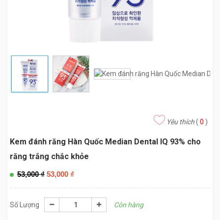
Yêu thích
(
0
)
Kem đánh răng Hàn Quốc Median Dental IQ 93% cho
răng trắng chắc khỏe
53,000
₫
53,000
₫
Số Lượng
Còn hàng