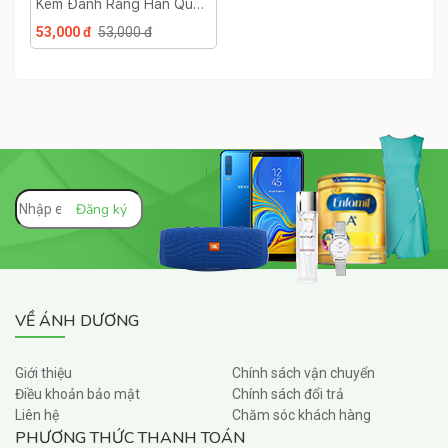
Kem Đánh Răng Hàn Quốc
Median Dental IQ 93%
53,000 đ
53,000 đ
Cho Răng Trắng Chắc
Khỏe
VỀ ÁNH DƯƠNG
Giới thiệu
Chính sách vận chuyển
Điều khoản bảo mật
Chính sách đổi trả
Liên hệ
Chăm sóc khách hàng
PHƯƠNG THỨC THANH TOÁN