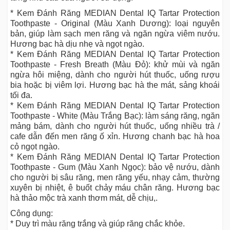
* Kem Đánh Răng MEDIAN Dental IQ Tartar Protection
Toothpaste - Original (Màu Xanh Dương): loại nguyên
bản, giúp làm sạch men răng và ngăn ngừa viêm nướu.
Hương bạc hà dịu nhẹ và ngọt ngào.
* Kem Đánh Răng MEDIAN Dental IQ Tartar Protection
Toothpaste - Fresh Breath (Màu Đỏ): khử mùi và ngăn
ngừa hôi miệng, dành cho người hút thuốc, uống rượu
bia hoặc bị viêm lợi. Hương bạc hà the mát, sảng khoái
tối đa.
* Kem Đánh Răng MEDIAN Dental IQ Tartar Protection
Toothpaste - White (Màu Trắng Bạc): làm sáng răng, ngăn
mảng bám, dành cho người hút thuốc, uống nhiều trà /
cafe dẫn đến men răng ố xỉn. Hương chanh bạc hà hoa
cỏ ngọt ngào.
* Kem Đánh Răng MEDIAN Dental IQ Tartar Protection
Toothpaste - Gum (Màu Xanh Ngọc): bảo vệ nướu, dành
cho người bị sâu răng, men răng yếu, nhạy cảm, thường
xuyên bị nhiệt, ê buốt chảy máu chân răng. Hương bạc
hà thảo mộc trà xanh thơm mát, dễ chịu,.
Công dụng:
* Duy trì màu răng trắng và giúp răng chắc khỏe.