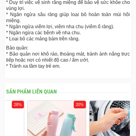
* Duy trì việc vệ sinh răng miệng để bảo vệ sức khỏe cho
vùng lợi.
* Ngăn ngừa sâu răng giúp loại bỏ hoàn toàn mùi hôi
miệng.
* Ngăn ngừa viêm lợi, viêm nha chu (viêm ổ răng).
* Ngăn ngừa các bệnh về nha chu.
* Loại bỏ các mảng bám trên răng.
Bảo quản:
* Bảo quản nơi khô ráo, thoáng mát, tránh ánh nắng trực
tiếp hoặc nơi có nhiệt độ cao / ẩm ướt.
* Tránh xa tầm tay trẻ em.
SẢN PHẨM LIÊN QUAN
%
20%
13%