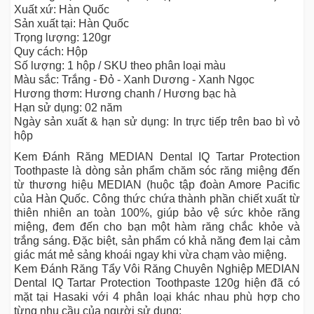
Xuất xứ: Hàn Quốc
Sản xuất tại: Hàn Quốc
Trọng lượng: 120gr
Quy cách: Hộp
Số lượng: 1 hộp / SKU theo phân loại màu
Màu sắc: Trắng - Đỏ - Xanh Dương - Xanh Ngọc
Hương thơm: Hương chanh / Hương bạc hà
Hạn sử dụng: 02 năm
Ngày sản xuất & hạn sử dụng: In trực tiếp trên bao bì vỏ
hộp
Kem Đánh Răng MEDIAN Dental IQ Tartar Protection
Toothpaste là dòng sản phẩm chăm sóc răng miệng đến
từ thương hiệu MEDIAN (huộc tập đoàn Amore Pacific
của Hàn Quốc. Công thức chứa thành phần chiết xuất từ
thiên nhiên an toàn 100%, giúp bảo vệ sức khỏe răng
miệng, đem đến cho bạn một hàm răng chắc khỏe và
trắng sáng. Đặc biệt, sản phẩm có khả năng đem lại cảm
giác mát mẻ sảng khoái ngay khi vừa chạm vào miệng.
Kem Đánh Răng Tẩy Vôi Răng Chuyên Nghiệp MEDIAN
Dental IQ Tartar Protection Toothpaste 120g hiện đã có
mặt tại Hasaki với 4 phân loại khác nhau phù hợp cho
từng nhu cầu của người sử dụng: