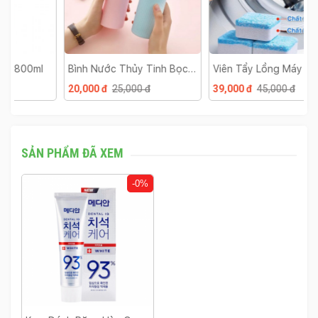
Bình Nước Thủy Tinh Bọc
Viên Tẩy Lồng Máy Giặt
L
Nhựa
Hộp 12 Viên
B
20,000 đ
25,000 đ
39,000 đ
45,000 đ
2
SẢN PHẨM ĐÃ XEM
-0%