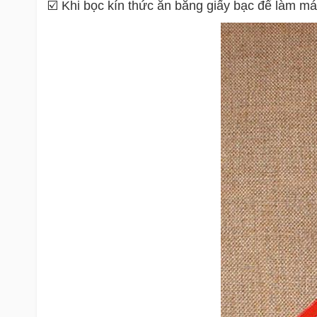
☑️ Khi bọc kín thức ăn bằng giấy bạc để làm má