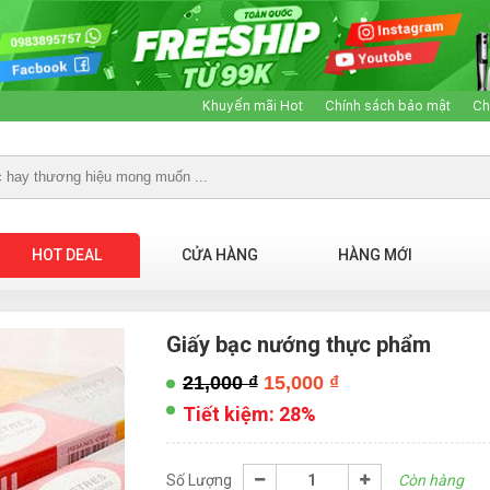
Khuyến mãi Hot
Chính sách bảo mật
Ch
HOT DEAL
CỬA HÀNG
HÀNG MỚI
Giấy bạc nướng thực phẩm
21,000
₫
15,000
₫
Tiết kiệm:
28%
Số Lượng
Còn hàng