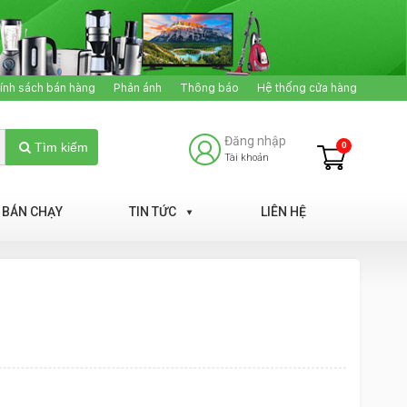
ính sách bán hàng
Phản ánh
Thông báo
Hệ thống cửa hàng
Đăng nhập
0
Tìm kiếm
Tài khoản
BÁN CHẠY
TIN TỨC
LIÊN HỆ