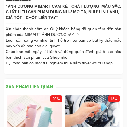
===========
"ÁNH DƯƠNG MIMART CAM KẾT CHẤT LƯỢNG, MÀU SẮC,
CHẤT LIỆU SẢN PHẨM ĐÚNG NHƯ MÔ TẢ, NHƯ HÌNH ẢNH,
GIÁ TỐT - CHỐT LIỀN TAY''
===========
Xin chân thành cảm ơn Quý khách hàng đã quan tâm đến sản
phẩm của MIMART ÁNH DƯƠNG ạ! ^_^
Luôn sẵn sàng và nhiệt tình hỗ trợ nếu bạn có bất kỳ thắc mắc
hay vấn đề nào cần giải quyết.
Chúc bạn một ngày tốt lành và đừng quên đánh giá 5 sao nếu
bạn thích sản phẩm của Shop nhé!
Hy vọng bạn có một trải nghiệm mua sắm tuyệt vời tại shop!
SẢN PHẨM LIÊN QUAN
%
20%
13%