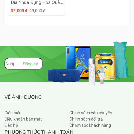
Đĩa Nhựa Đựng Hoa Quả
Trái Cây Bánh Kẹo Sang
32,000 đ
49,000 đ
Trọng Phòng Khách
VỀ ÁNH DƯƠNG
Giới thiệu
Chính sách vận chuyển
Điều khoản bảo mật
Chính sách đổi trả
Liên hệ
Chăm sóc khách hàng
PHƯƠNG THỨC THANH TOÁN