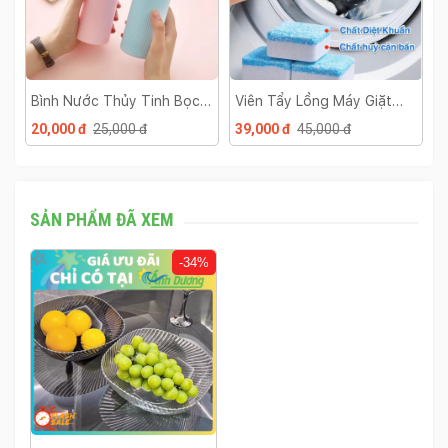
Bình Nước Thủy Tinh Bọc
Viên Tẩy Lồng Máy Giặt
L
Nhựa
Hộp 12 Viên
B
20,000 đ
25,000 đ
39,000 đ
45,000 đ
2
SẢN PHẨM ĐÃ XEM
-34%