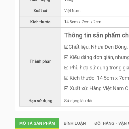
Xuất xứ
Việt Nam
Kích thước
14.5cm x 7cm x 2cm
Thông tin sản phẩm c
☑️Chất liệu: Nhựa Đen Bóng,
☑️ Kiểu dáng đơn giản, nhưng
Thành phần
☑️ Phù hợp sử dụng trong gi
☑️ Kích thước: 14.5cm x 7c
☑️ Xuất xứ: Hàng Việt Nam 
Hạn sử dụng
Sử dụng lâu dài
MÔ TẢ
SẢN PHẨM
BÌNH LUẬN
ĐỔI HÀNG - VẬN