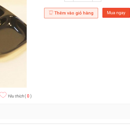
Mua ngay
Thêm vào giỏ hàng
Yêu thích
(
0
)