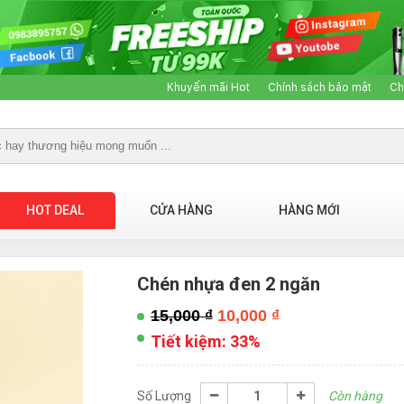
Khuyến mãi Hot
Chính sách bảo mật
Ch
HOT DEAL
CỬA HÀNG
HÀNG MỚI
Chén nhựa đen 2 ngăn
15,000
₫
10,000
₫
Tiết kiệm:
33%
Số Lượng
Còn hàng