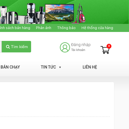
ính sách bán hàng
Phản ánh
Thông báo
Hệ thống cửa hàng
Đăng nhập
0
Tìm kiếm
Tài khoản
BÁN CHẠY
TIN TỨC
LIÊN HỆ