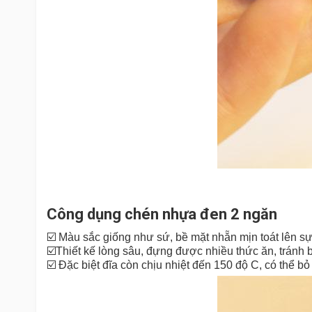
Công dụng chén nhựa đen 2 ngăn
☑️ Màu sắc giống như sứ, bề mặt nhẵn mịn toát lên s
☑️Thiết kế lòng sâu, đựng được nhiều thức ăn, tránh b
☑️ Đặc biệt đĩa còn chịu nhiệt đến 150 độ C, có thể bỏ