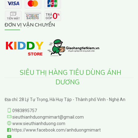
ĐƠN VỊ VẬN CHUYỂN
SIÊU THỊ HÀNG TIÊU DÙNG ÁNH
DƯƠNG
Địa chỉ: 28 Lý Tự Trọng, Hà Huy Tập - Thành phố Vinh - Nghệ An
0983895757
sieuthianhduongmimart@gmail.com
www.sieuthianhduong.com
https://www.facebook.com/anhduongmimart