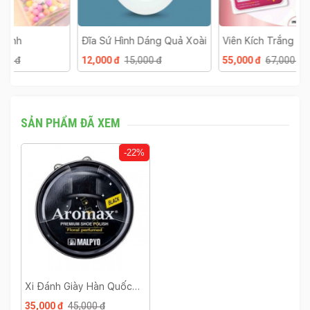
Đĩa Sứ Hình Dáng Quả Xoài
Viên Kích Trắng Alpha
B
Arbutin 3 Plus Thái Lan
C
12,000 đ
15,000 đ
55,000 đ
67,000 đ
4
SẢN PHẨM ĐÃ XEM
-22%
Xi Đánh Giày Hàn Quốc
Aromax
35,000 đ
45,000 đ