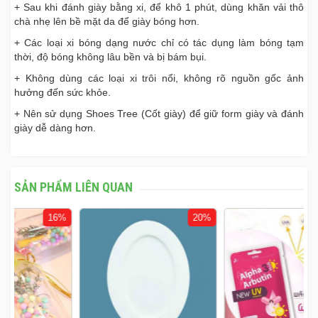
+ Sau khi đánh giày bằng xi, để khô 1 phút, dùng khăn vải thô
chà nhẹ lên bề mặt da để giày bóng hơn.
+ Các loại xi bóng dạng nước chỉ có tác dụng làm bóng tạm
thời, độ bóng không lâu bền và bị bám bụi.
+ Không dùng các loại xi trôi nổi, không rõ nguồn gốc ảnh
hưởng đến sức khỏe.
+ Nên sử dụng Shoes Tree (Cốt giày) để giữ form giày và đánh
giày dễ dàng hơn.
SẢN PHẨM LIÊN QUAN
%
20%
17%