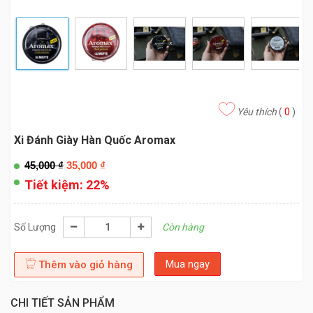
Yêu thích
(
0
)
Xi Đánh Giày Hàn Quốc Aromax
45,000
₫
35,000
₫
Tiết kiệm:
22%
Số Lượng
Còn hàng
Mua ngay
Thêm vào giỏ hàng
CHI TIẾT SẢN PHẨM