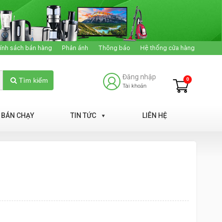
ính sách bán hàng
Phản ánh
Thông báo
Hệ thống cửa hàng
Đăng nhập
0
Tìm kiếm
Tài khoản
BÁN CHẠY
TIN TỨC
LIÊN HỆ