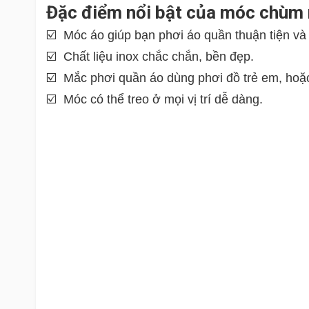
Đặc điểm nổi bật của móc chùm 
☑️ Móc áo giúp bạn phơi áo quần thuận tiện và g
☑️ Chất liệu inox chắc chắn, bền đẹp.
☑️ Mắc phơi quần áo dùng phơi đồ trẻ em, hoặc
☑️ Móc có thể treo ở mọi vị trí dễ dàng.