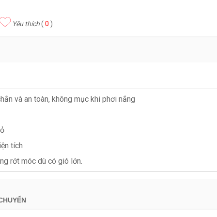
Yêu thích
(
0
)
chắn và an toàn, không mục khi phơi nắng
hỏ
iện tích
g rớt móc dù có gió lớn.
 CHUYỂN