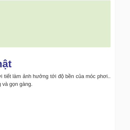
hật
i tiết làm ảnh hưởng tới độ bền của móc phơi..
g và gọn gàng.