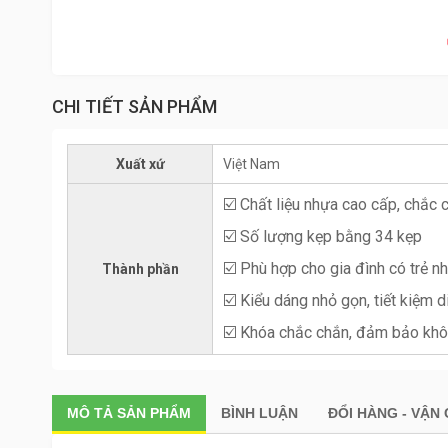
CHI TIẾT SẢN PHẨM
Xuất xứ
Việt Nam
☑️ Chất liệu nhựa cao cấp, chắc 
☑️ Số lượng kẹp bằng 34 kẹp
☑️ Phù hợp cho gia đình có trẻ n
Thành phần
☑️ Kiểu dáng nhỏ gọn, tiết kiệm d
☑️ Khóa chắc chắn, đảm bảo khôn
MÔ TẢ
SẢN PHẨM
BÌNH LUẬN
ĐỔI HÀNG - VẬN