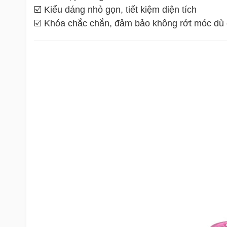
☑️ Kiểu dáng nhỏ gọn, tiết kiệm diện tích
☑️ Khóa chắc chắn, đảm bảo không rớt móc dù c