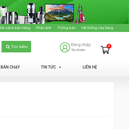
ính sách bán hàng
Phản ánh
Thông báo
Hệ thống cửa hàng
Đăng nhập
0
Tìm kiếm
Tài khoản
BÁN CHẠY
TIN TỨC
LIÊN HỆ