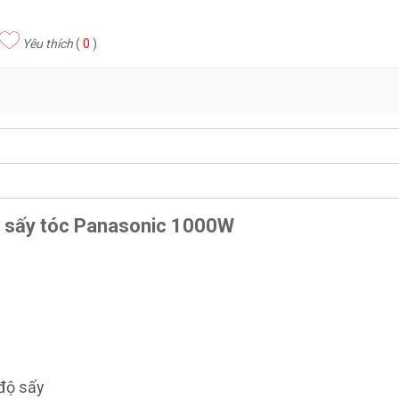
Yêu thích
(
0
)
y sấy tóc Panasonic 1000W
độ sấy