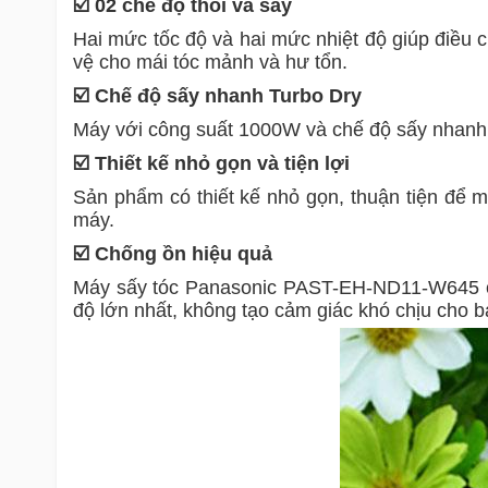
☑️ 02 chế độ thổi và sấy
Hai mức tốc độ và hai mức nhiệt độ giúp điều 
vệ cho mái tóc mảnh và hư tổn.
☑️ Chế độ sấy nhanh Turbo Dry
Máy với công suất 1000W và chế độ sấy nhanh T
☑️ Thiết kế nhỏ gọn và tiện lợi
Sản phẩm có thiết kế nhỏ gọn, thuận tiện để m
máy.
☑️ Chống ồn hiệu quả
Máy sấy tóc Panasonic PAST-EH-ND11-W645 có
độ lớn nhất, không tạo cảm giác khó chịu cho