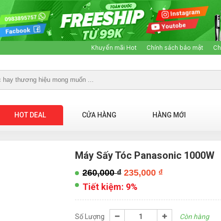
Khuyến mãi Hot
Chính sách bảo mật
Ch
HOT DEAL
CỬA HÀNG
HÀNG MỚI
Máy Sấy Tóc Panasonic 1000W
260,000
₫
235,000
₫
Tiết kiệm:
9%
Số Lượng
Còn hàng