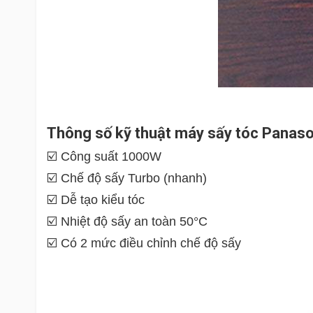
Thông số kỹ thuật máy sấy tóc Panas
☑️ Công suất 1000W
☑️ Chế độ sấy Turbo (nhanh)
☑️ Dễ tạo kiểu tóc
☑️ Nhiệt độ sấy an toàn 50°C
☑️ Có 2 mức điều chỉnh chế độ sấy