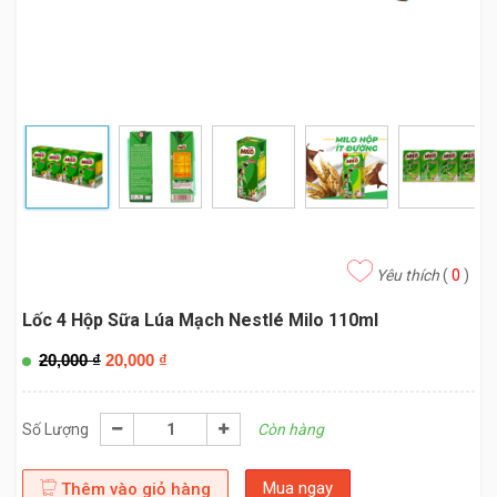
Yêu thích
(
0
)
Lốc 4 Hộp Sữa Lúa Mạch Nestlé Milo 110ml
20,000
₫
20,000
₫
Số Lượng
Còn hàng
Mua ngay
Thêm vào giỏ hàng