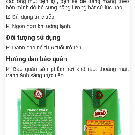
các ống mút tiện lợi, bạn sẽ dễ dàng mang theo
bên mình để bổ sung năng lượng bất cứ lúc nào.
☑️ Sử dụng trực tiếp.
☑️ Ngon hơn khi uống lạnh.
Đối tượng sử dụng
☑️ Dành cho bé từ 6 tuổi trở lên
Hướng dẫn bảo quản
☑️ Bảo quản sản phẩm nơi khô ráo, thoáng mát,
tránh ánh sáng trực tiếp