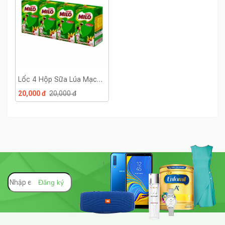
Lốc 4 Hộp Sữa Lúa Mạch
Nestlé Milo 110ml
20,000 đ
20,000 đ