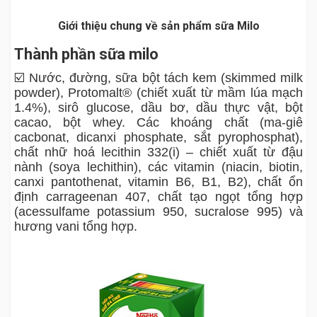
Giới thiệu chung về sản phẩm sữa Milo
Thành phần sữa milo
☑️ Nước, đường, sữa bột tách kem (skimmed milk
powder), Protomalt® (chiết xuất từ mầm lúa mạch
1.4%), sirô glucose, dầu bơ, dầu thực vật, bột
cacao, bột whey. Các khoáng chất (ma-giê
cacbonat, dicanxi phosphate, sắt pyrophosphat),
chất nhữ hoá lecithin 332(i) – chiết xuất từ đậu
nành (soya lechithin), các vitamin (niacin, biotin,
canxi pantothenat, vitamin B6, B1, B2), chất ổn
định carrageenan 407, chất tạo ngọt tổng hợp
(acessulfame potassium 950, sucralose 995) và
hương vani tổng hợp.