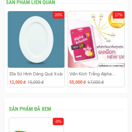
SẢN PHẨM LIÊN QUAN
%
20%
17%
Đĩa Sứ Hình Dáng Quả Xoài
Viên Kích Trắng Alpha
B
Arbutin 3 Plus Thái Lan
C
12,000 đ
15,000 đ
55,000 đ
67,000 đ
4
SẢN PHẨM ĐÃ XEM
-0%