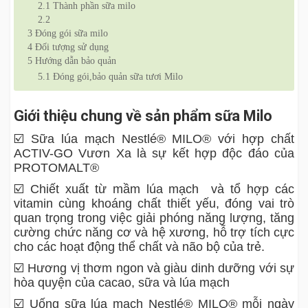
2.1
Thành phần sữa milo
2.2
3
Đóng gói sữa milo
4
Đối tượng sử dụng
5
Hướng dẫn bảo quản
5.1
Đóng gói,bảo quản sữa tươi Milo
Giới thiệu chung về sản phẩm sữa Milo
☑️ Sữa lúa mạch Nestlé® MILO® với hợp chất
ACTIV-GO Vươn Xa là sự kết hợp độc đáo của
PROTOMALT®
☑️ Chiết xuất từ mầm lúa mạch và tổ hợp các
vitamin cùng khoáng chất thiết yếu, đóng vai trò
quan trọng trong việc giải phóng năng lượng, tăng
cường chức năng cơ và hệ xương, hỗ trợ tích cực
cho các hoạt động thể chất và não bộ của trẻ.
☑️ Hương vị thơm ngon và giàu dinh dưỡng với sự
hòa quyện của cacao, sữa và lúa mạch
☑️ Uống sữa lúa mạch Nestlé® MILO® mỗi ngày