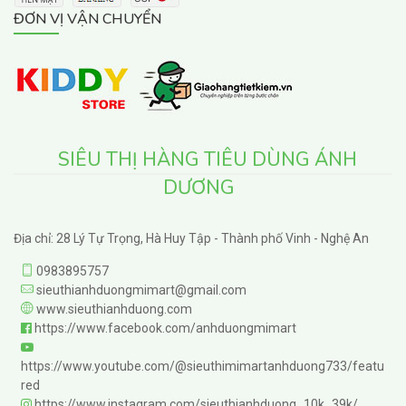
ĐƠN VỊ VẬN CHUYỂN
SIÊU THỊ HÀNG TIÊU DÙNG ÁNH
DƯƠNG
Địa chỉ: 28 Lý Tự Trọng, Hà Huy Tập - Thành phố Vinh - Nghệ An
0983895757
sieuthianhduongmimart@gmail.com
www.sieuthianhduong.com
https://www.facebook.com/anhduongmimart
https://www.youtube.com/@sieuthimimartanhduong733/featu
red
https://www.instagram.com/sieuthianhduong_10k_39k/