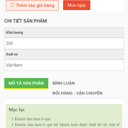
Mua ngay
Thêm vào giỏ hàng
CHI TIẾT SẢN PHẨM
Khối lượng
200
Xuất xứ
Việt Nam
MÔ TẢ
SẢN PHẨM
BÌNH LUẬN
ĐỔI HÀNG - VẬN CHUYỂN
Mục lục
1
Khuôn làm kem 6 que
2
Khuôn làm kem 6 que bộ khuôn kem được thiết kế rất tinh tế