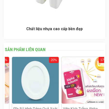
Chất liệu nhựa cao cấp bền đẹp
SẢN PHẨM LIÊN QUAN
%
20%
17%
Đĩa Sứ Hình Dáng Quả Xoài
Viên Kích Trắng Alpha
B