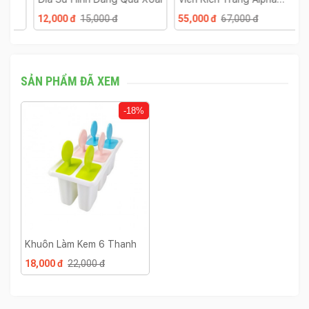
Arbutin 3 Plus Thái Lan
C
12,000 đ
15,000 đ
55,000 đ
67,000 đ
4
SẢN PHẨM ĐÃ XEM
-18%
Khuôn Làm Kem 6 Thanh
18,000 đ
22,000 đ